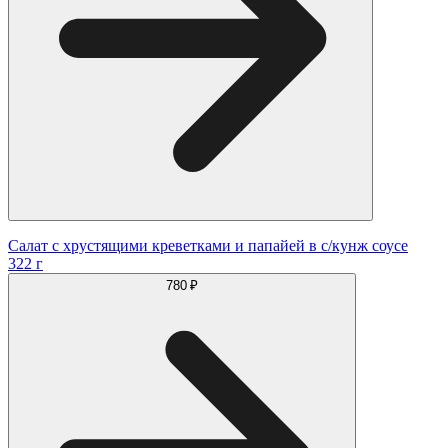
Салат с хрустящими креветками и папайей в с/кунж соусе
322 г
780 ₽