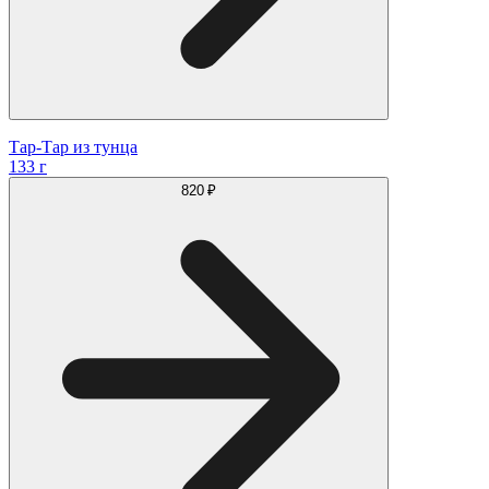
Тар-Тар из тунца
133 г
820 ₽