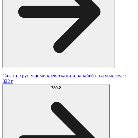
Салат с хрустящими креветками и папайей в с/кунж соусе
322 г
780 ₽