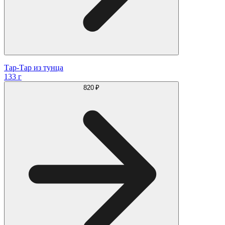
Тар-Тар из тунца
133 г
820 ₽