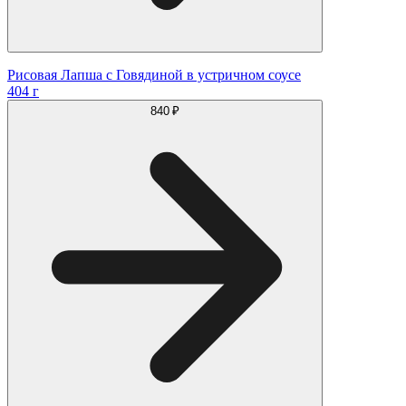
Рисовая Лапша с Говядиной в устричном соусе
404 г
840 ₽