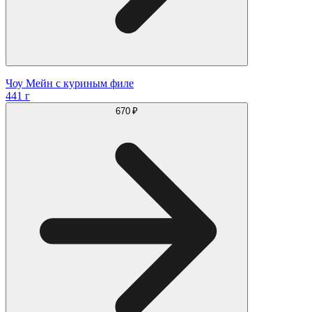
Чоу Мейн с куриным филе
441 г
670 ₽